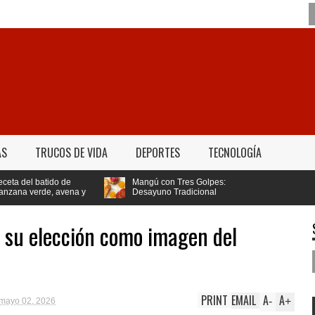
AS
TRUCOS DE VIDA
DEPORTES
TECNOLOGÍA
tido de
Mangú con Tres Golpes:
e, avena y
Desayuno Tradicional
ajar de peso
Dominicano
 su elección como imagen del
PRINT
EMAIL
A
A
-
+
mayo 02, 2026