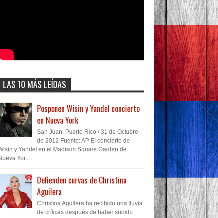
LAS 10 MÁS LEÍDAS
Posponen Wisin y Yandel concierto
en Nueva York
San Juan, Puerto Rico / 31 de Octubre
de 2012 Fuente: AP El concierto de
Wisin y Yandel en el Madison Square Garden de
Nueva Yor...
Defienden curvas de Christina
Aguilera
Christina Aguilera ha recibido una lluvia
de críticas después de haber subido