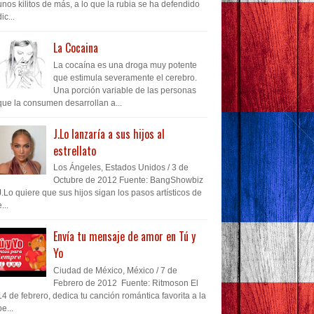
unos kilitos de más, a lo que la rubia se ha defendido
dic...
La Cocaina
La cocaína es una droga muy potente
que estimula severamente el cerebro.
Una porción variable de las personas
que la consumen desarrollan a...
J.Lo lanzaría a sus hijos al
estrellato
Los Ángeles, Estados Unidos / 3 de
Octubre de 2012 Fuente: BangShowbiz
J.Lo quiere que sus hijos sigan los pasos artísticos de
...
Envía tu mensaje de amor en Tú y
Yo
Ciudad de México, México / 7 de
Febrero de 2012 Fuente: Ritmoson El
14 de febrero, dedica tu canción romántica favorita a la
pe...