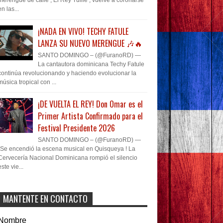
merengue de calle , El Rey Tulile , vuelve a coronarse
en las...
¡NADA EN VIVO! TECHY FATULE
LANZA SU NUEVO MERENGUE 🎶🔥
SANTO DOMINGO – (@FuranoRD) —
La cantautora dominicana Techy Fatule
continúa revolucionando y haciendo evolucionar la
música tropical con ...
¡DE VUELTA EL REY! Don Omar es el
Primer Artista Confirmado para el
Festival Presidente 2026
SANTO DOMINGO – (@FuranoRD) —
¡Se encendió la escena musical en Quisqueya ! La
Cervecería Nacional Dominicana rompió el silencio
este vie...
MANTENTE EN CONTACTO
Nombre