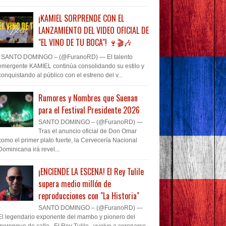
¡KAMIEL SORPRENDE CON EL
LANZAMIENTO DEL VIDEO OFICIAL DE
"EL VINO DE TU BOCA"! 🍷🎬🎶
SANTO DOMINGO – (@FuranoRD) — El talento
emergente KAMIEL continúa consolidando su estilo y
conquistando al público con el estreno del v...
Rumores y Nombres que Suenan
para el Festival Presidente 2026
SANTO DOMINGO – (@FuranoRD) —
Tras el anuncio oficial de Don Omar
como el primer plato fuerte, la Cervecería Nacional
Dominicana irá revel...
¡ENCIENDE LA ESCENA! El Rey Tulile
supera medio millón de
reproducciones con "La Historia"
SANTO DOMINGO – (@FuranoRD) —
El legendario exponente del mambo y pionero del