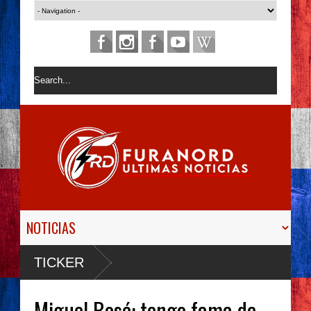
TICKER
Miguel Bosé: tengo fama de