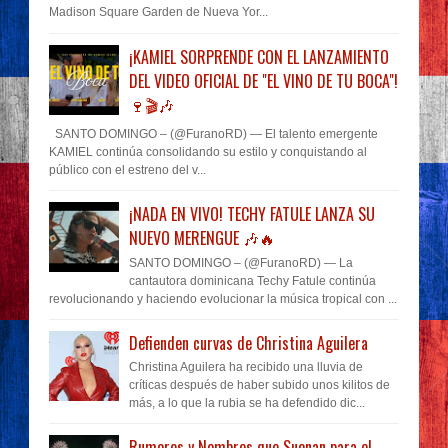
Madison Square Garden de Nueva Yor...
¡KAMIEL SORPRENDE CON EL LANZAMIENTO
DEL VIDEO OFICIAL DE "EL VINO DE TU BOCA"!
🍷🎬🎶
SANTO DOMINGO – (@FuranoRD) — El talento emergente
KAMIEL continúa consolidando su estilo y conquistando al
público con el estreno del v...
¡NADA EN VIVO! TECHY FATULE LANZA SU
NUEVO MERENGUE 🎶🔥
SANTO DOMINGO – (@FuranoRD) — La
cantautora dominicana Techy Fatule continúa
revolucionando y haciendo evolucionar la música tropical con ...
Defienden curvas de Christina Aguilera
Christina Aguilera ha recibido una lluvia de
críticas después de haber subido unos kilitos de
más, a lo que la rubia se ha defendido dic...
Rumores y Nombres que Suenan para el