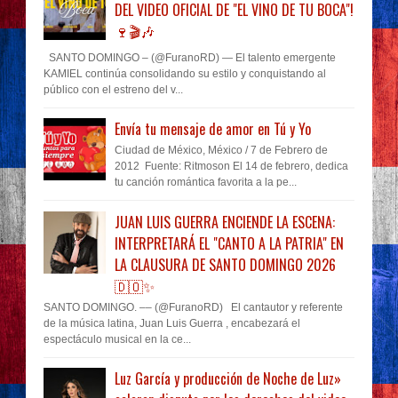
DEL VIDEO OFICIAL DE "EL VINO DE TU BOCA"!
🍷🎬🎶
SANTO DOMINGO – (@FuranoRD) — El talento emergente
KAMIEL continúa consolidando su estilo y conquistando al
público con el estreno del v...
Envía tu mensaje de amor en Tú y Yo
Ciudad de México, México / 7 de Febrero de
2012 Fuente: Ritmoson El 14 de febrero, dedica
tu canción romántica favorita a la pe...
JUAN LUIS GUERRA ENCIENDE LA ESCENA:
INTERPRETARÁ EL "CANTO A LA PATRIA" EN
LA CLAUSURA DE SANTO DOMINGO 2026
🇩🇴✨
SANTO DOMINGO. –– (@FuranoRD) El cantautor y referente
de la música latina, Juan Luis Guerra , encabezará el
espectáculo musical en la ce...
Luz García y producción de Noche de Luz»