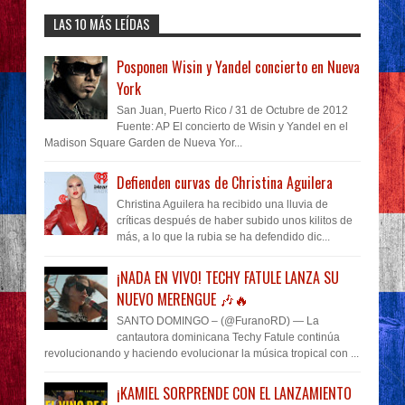
LAS 10 MÁS LEÍDAS
Posponen Wisin y Yandel concierto en Nueva
York
San Juan, Puerto Rico / 31 de Octubre de 2012
Fuente: AP El concierto de Wisin y Yandel en el
Madison Square Garden de Nueva Yor...
Defienden curvas de Christina Aguilera
Christina Aguilera ha recibido una lluvia de
críticas después de haber subido unos kilitos de
más, a lo que la rubia se ha defendido dic...
¡NADA EN VIVO! TECHY FATULE LANZA SU
NUEVO MERENGUE 🎶🔥
SANTO DOMINGO – (@FuranoRD) — La
cantautora dominicana Techy Fatule continúa
revolucionando y haciendo evolucionar la música tropical con ...
¡KAMIEL SORPRENDE CON EL LANZAMIENTO