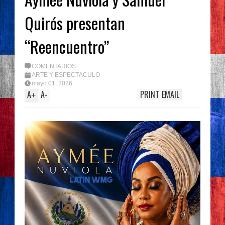
Quirós presentan
“Reencuentro”
COMENTARIOS
ARTE Y ESPECTÁCULO
mayo 01, 2026
A
A
PRINT
EMAIL
+
-