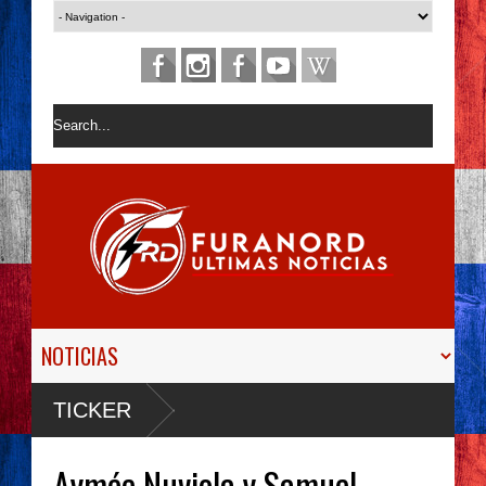
TICKER
Aymée Nuviola y Samuel