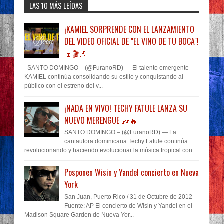
LAS 10 MÁS LEÍDAS
¡KAMIEL SORPRENDE CON EL LANZAMIENTO
DEL VIDEO OFICIAL DE "EL VINO DE TU BOCA"!
🍷🎬🎶
SANTO DOMINGO – (@FuranoRD) — El talento emergente
KAMIEL continúa consolidando su estilo y conquistando al
público con el estreno del v...
¡NADA EN VIVO! TECHY FATULE LANZA SU
NUEVO MERENGUE 🎶🔥
SANTO DOMINGO – (@FuranoRD) — La
cantautora dominicana Techy Fatule continúa
revolucionando y haciendo evolucionar la música tropical con ...
Posponen Wisin y Yandel concierto en Nueva
York
San Juan, Puerto Rico / 31 de Octubre de 2012
Fuente: AP El concierto de Wisin y Yandel en el
Madison Square Garden de Nueva Yor...