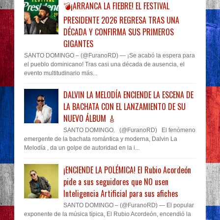
💣¡ARRANCA LA FIEBRE! EL FESTIVAL
PRESIDENTE 2026 REGRESA TRAS UNA
DÉCADA Y CONFIRMA SUS PRIMEROS
GIGANTES
SANTO DOMINGO – (@FuranoRD) — ¡Se acabó la espera para
el pueblo dominicano! Tras casi una década de ausencia, el
evento multitudinario más...
DALVIN LA MELODÍA ENCIENDE LA ESCENA DE
LA BACHATA CON EL LANZAMIENTO DE SU
NUEVO ÁLBUM 🎸
SANTO DOMINGO. (@FuranoRD) El fenómeno
emergente de la bachata romántica y moderna, Dalvin La
Melodía , da un golpe de autoridad en la i...
¡ENCIENDE LA POLÉMICA! El Rubio Acordeón
pide a sus seguidores que NO usen
Inteligencia Artificial para sus afiches
SANTO DOMINGO – (@FuranoRD) — El popular
exponente de la música típica, El Rubio Acordeón, encendió la