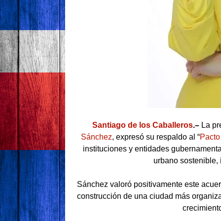
Santiago de los Caballeros
.–
La pr
Sánchez
, expresó su respaldo al “
Pacto
instituciones y entidades gubernamenta
urbano sostenible, 
Sánchez valoró positivamente este acuer
construcción de una ciudad más organiza
crecimient