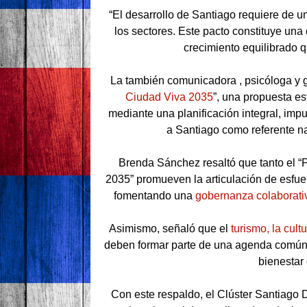
“El desarrollo de Santiago requiere de u
los sectores. Este pacto constituye una 
crecimiento equilibrado q
La también comunicadora , psicóloga y ge
Ciudad Viva 2035
”, una propuesta es
mediante una planificación integral, imp
a Santiago como referente na
Brenda Sánchez resaltó que tanto el 
2035” promueven la articulación de esfuer
fomentando una
gobernanza colaborati
Asimismo, señaló que el
turismo, la cult
deben formar parte de una agenda común q
bienestar
Con este respaldo, el Clúster Santiago D