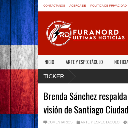
CONTÁCTANOS
ACERCA DE
POLÍTICA DE PRIVACIDAD
INICIO
ARTE Y ESPECTÁCULO
NOTICI
TICKER
Brenda Sánchez respalda 
visión de Santiago Ciuda
COMENTARIOS
ARTE Y ESPECTÁCULO