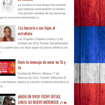
La cocaína es una droga muy potente
que estimula severamente el cerebro.
Una porción variable de las personas
que la consumen desarrollan a...
J.Lo lanzaría a sus hijos al
estrellato
Los Ángeles, Estados Unidos / 3 de
Octubre de 2012 Fuente: BangShowbiz
J.Lo quiere que sus hijos sigan los pasos artísticos de
...
Envía tu mensaje de amor en Tú y
Yo
Ciudad de México, México / 7 de
Febrero de 2012 Fuente: Ritmoson El
14 de febrero, dedica tu canción romántica favorita a la
pe...
¡NADA EN VIVO! TECHY FATULE
LANZA SU NUEVO MERENGUE 🎶🔥