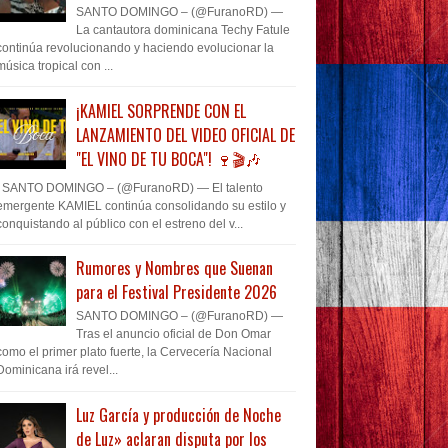
SANTO DOMINGO – (@FuranoRD) —
La cantautora dominicana Techy Fatule
continúa revolucionando y haciendo evolucionar la
música tropical con ...
¡KAMIEL SORPRENDE CON EL
LANZAMIENTO DEL VIDEO OFICIAL DE
"EL VINO DE TU BOCA"! 🍷🎬🎶
SANTO DOMINGO – (@FuranoRD) — El talento
emergente KAMIEL continúa consolidando su estilo y
conquistando al público con el estreno del v...
Rumores y Nombres que Suenan
para el Festival Presidente 2026
SANTO DOMINGO – (@FuranoRD) —
Tras el anuncio oficial de Don Omar
como el primer plato fuerte, la Cervecería Nacional
Dominicana irá revel...
Luz García y producción de Noche
de Luz» aclaran disputa por los