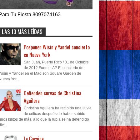
Para Tu Fiesta 8097074163
LAS 10 MÁS LEÍDAS
Posponen Wisin y Yandel concierto
en Nueva York
San Juan, Puerto Rico / 31 de Octubre
de 2012 Fuente: AP El concierto de
Wisin y Yandel en el Madison Square Garden de
Nueva Yor...
Defienden curvas de Christina
Aguilera
Christina Aguilera ha recibido una lluvia
de críticas después de haber subido
unos kilitos de más, a lo que la rubia se ha defendido
dic...
La Cocaina