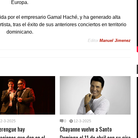
Europa.
cida por el empresario Gamal Haché, y ha generado alta
ista, tras el éxito de sus anteriores conciertos en territorio
dominicano.
Editor
Manuel Jimenez
12-3-2025
0
12-3-2025
merengue hay
Chayanne vuelve a Santo
aciones que dan en el
Domingo el 11 de abril con su gira