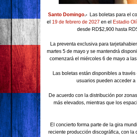
Santo Domingo
.-
Las boletas para el c
el
19 de febrero de 2027
en el
Estadio Ol
desde RD$2,900 hasta RD$23
La preventa exclusiva para tarjetahabie
martes 5 de mayo y se mantendrá disponib
comenzará el miércoles 6 de mayo a las
Las boletas están disponibles a través 
usuarios pueden acceder a l
De acuerdo con la distribución por zonas
más elevados, mientras que los espaci
El concierto forma parte de la gira mundi
reciente producción discográfica, con la 