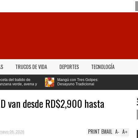
AS
TRUCOS DE VIDA
DEPORTES
TECNOLOGÍA
ido de
Mangú con Tres Golpes:
, avena y
Desayuno Tradicional
jar de peso
Dominicano
 RD van desde RD$2,900 hasta
PRINT
EMAIL
A
A
-
+
mayo 06, 2026