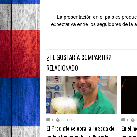
La presentación en el país es produ
expectativa entre los seguidores de la art
¿TE GUSTARÍA COMPARTIR?
RELACIONADO
0
12-3-2025
0
El Prodigio celebra la llegada de
En el 
su hijo Emmanuel: “Tu llegada
compar