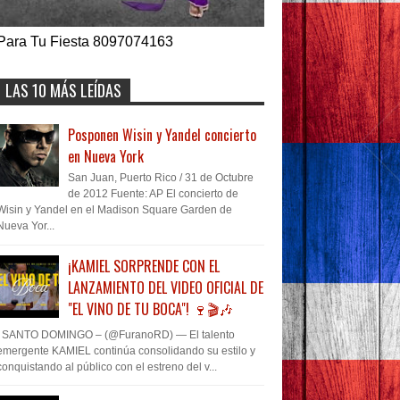
Para Tu Fiesta 8097074163
LAS 10 MÁS LEÍDAS
Posponen Wisin y Yandel concierto
en Nueva York
San Juan, Puerto Rico / 31 de Octubre
de 2012 Fuente: AP El concierto de
Wisin y Yandel en el Madison Square Garden de
Nueva Yor...
¡KAMIEL SORPRENDE CON EL
LANZAMIENTO DEL VIDEO OFICIAL DE
"EL VINO DE TU BOCA"! 🍷🎬🎶
SANTO DOMINGO – (@FuranoRD) — El talento
emergente KAMIEL continúa consolidando su estilo y
conquistando al público con el estreno del v...