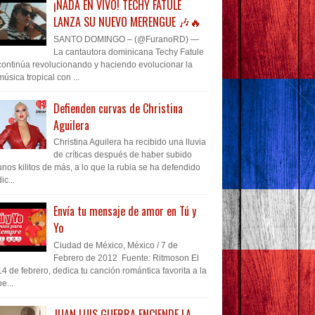
¡NADA EN VIVO! TECHY FATULE
LANZA SU NUEVO MERENGUE 🎶🔥
SANTO DOMINGO – (@FuranoRD) —
La cantautora dominicana Techy Fatule
continúa revolucionando y haciendo evolucionar la
música tropical con ...
Defienden curvas de Christina
Aguilera
Christina Aguilera ha recibido una lluvia
de críticas después de haber subido
unos kilitos de más, a lo que la rubia se ha defendido
dic...
Envía tu mensaje de amor en Tú y
Yo
Ciudad de México, México / 7 de
Febrero de 2012 Fuente: Ritmoson El
14 de febrero, dedica tu canción romántica favorita a la
pe...
JUAN LUIS GUERRA ENCIENDE LA