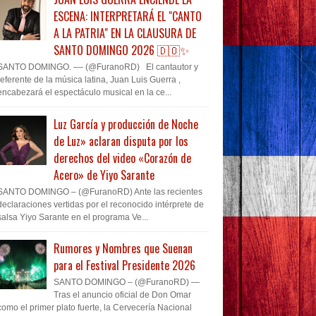
ESCENA: INTERPRETARÁ EL "CANTO
A LA PATRIA" EN LA CLAUSURA DE
SANTO DOMINGO 2026 🇩🇴✨
SANTO DOMINGO. –– (@FuranoRD) El cantautor y
referente de la música latina, Juan Luis Guerra ,
encabezará el espectáculo musical en la ce...
Luz García y producción de Noche
de Luz» aclaran disputa por los
derechos del video «Corazón de
Acero» de Yiyo Sarante
SANTO DOMINGO – (@FuranoRD) Ante las recientes
declaraciones vertidas por el reconocido intérprete de
salsa Yiyo Sarante en el programa Ve...
Rumores y Nombres que Suenan
para el Festival Presidente 2026
SANTO DOMINGO – (@FuranoRD) —
Tras el anuncio oficial de Don Omar
como el primer plato fuerte, la Cervecería Nacional