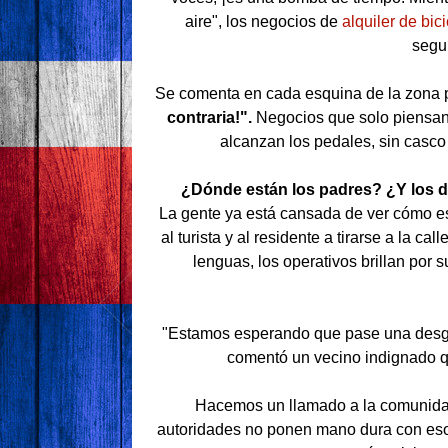
aire", los negocios de
alquiler de bici
segur
Se comenta en cada esquina de la zona p
contraria!".
Negocios que solo piensan e
alcanzan los pedales, sin casco 
¿Dónde están los padres? ¿Y los 
La gente ya está cansada de ver cómo es
al turista y al residente a tirarse a la c
lenguas, los operativos brillan por 
"Estamos esperando que pase una desg
comentó un vecino indignado q
Hacemos un llamado a la comunida
autoridades no ponen mano dura con eso