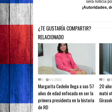
será noticia p
¡Autoridades, d
¿TE GUSTARÍA COMPARTIR?
RELACIONADO
0
5-1-2022
0
Margarita Cedeño llega a sus 57
20 años
años de edad enfocada en ser la
mató ot
primera presidenta en la historia
Girasol
de RD