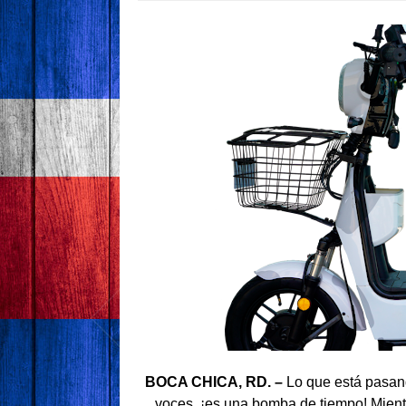
BOCA CHICA, RD. –
Lo que está pasand
voces, ¡es una bomba de tiempo! Mient