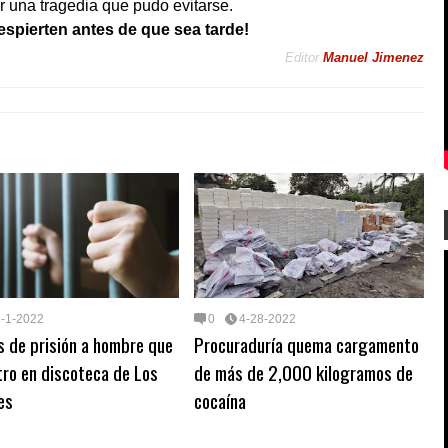
or una tragedia que pudo evitarse.
espierten antes de que sea tarde!
Editor
Manuel Jimenez
5-1-2022
0
4-28-2022
 de prisión a hombre que
Procuraduría quema cargamento
ro en discoteca de Los
de más de 2,000 kilogramos de
es
cocaína