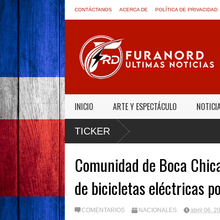
CONTÁCTANOS
ACERCA DE
POLÍTICA DE PRIVACIDAD
INICIO
ARTE Y ESPECTÁCULO
NOTICI
:
TICKER
Comunidad de Boca Chica 
de bicicletas eléctricas 
COMENTARIOS
NACIONALES
abril 06, 2