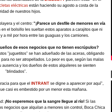
cletas eléctricas
están haciendo su agosto a costa de la
idad de nuestros hijos.
layera y el centro:
"¡Parece un desfile de menores en vía
n el bolsillo les sueltan estos aparatos a carajitos que ni
y a mil por hora entre las guaguas y los camiones.
dueños de esos negocios que no tienen escrúpulos?
tos "juguetitos" se han adueñado de las aceras, obligando
alle para no ser atropellados. Lo peor es que, según las malas
su ausencia y los dueños de estos alquileres se sienten
"blindados".
racia para que el
INTRANT
se digne a aparecer por aquí",
ue casi es embestido por un menor esta mañana.
d:
¡No esperemos que la sangre llegue al río!
Si las
s negocios que alquilan a menores sin control, Boca Chica