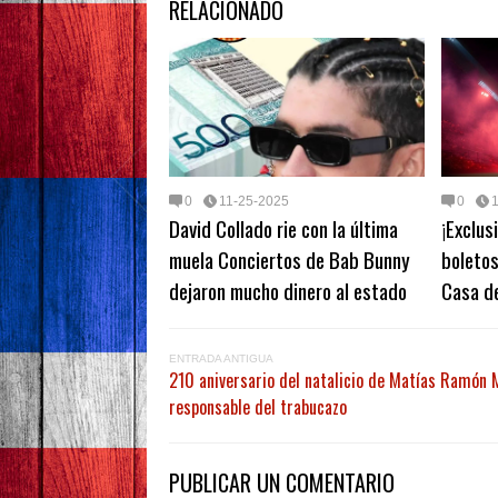
RELACIONADO
0
11-25-2025
0
David Collado rie con la última
¡Exclus
muela Conciertos de Bab Bunny
boletos
dejaron mucho dinero al estado
Casa d
ENTRADA ANTIGUA
210 aniversario del natalicio de Matías Ramón M
responsable del trabucazo
PUBLICAR UN COMENTARIO