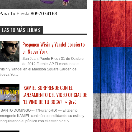
Para Tu Fiesta 8097074163
LAS 10 MÁS LEÍDAS
Posponen Wisin y Yandel concierto
en Nueva York
San Juan, Puerto Rico / 31 de Octubre
de 2012 Fuente: AP El concierto de
Wisin y Yandel en el Madison Square Garden de
Nueva Yor...
¡KAMIEL SORPRENDE CON EL
LANZAMIENTO DEL VIDEO OFICIAL DE
"EL VINO DE TU BOCA"! 🍷🎬🎶
SANTO DOMINGO – (@FuranoRD) — El talento
emergente KAMIEL continúa consolidando su estilo y
conquistando al público con el estreno del v...