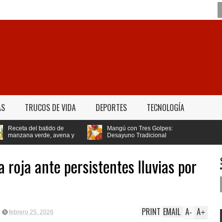
AS
TRUCOS DE VIDA
DEPORTES
TECNOLOGÍA
l batido de
Mangú con Tres Golpes:
erde, avena y
Desayuno Tradicional
a bajar de peso
Dominicano
 roja ante persistentes lluvias por
PRINT
EMAIL
A
A
-
+
febrero 25, 2026