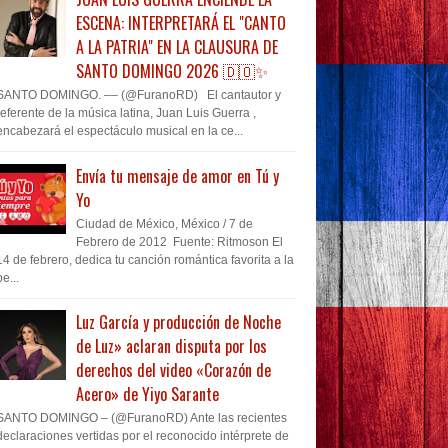
ESCENA: INTERPRETARÁ EL "CANTO
A LA PATRIA" EN LA CLAUSURA DE
SANTO DOMINGO 2026 🇩🇴✨
SANTO DOMINGO. –– (@FuranoRD) El cantautor y
referente de la música latina, Juan Luis Guerra ,
encabezará el espectáculo musical en la ce...
Envía tu mensaje de amor en Tú y
Yo
Ciudad de México, México / 7 de
Febrero de 2012 Fuente: Ritmoson El
14 de febrero, dedica tu canción romántica favorita a la
pe...
Luz García y producción de Noche
de Luz» aclaran disputa por los
derechos del video «Corazón de
Acero» de Yiyo Sarante
SANTO DOMINGO – (@FuranoRD) Ante las recientes
declaraciones vertidas por el reconocido intérprete de