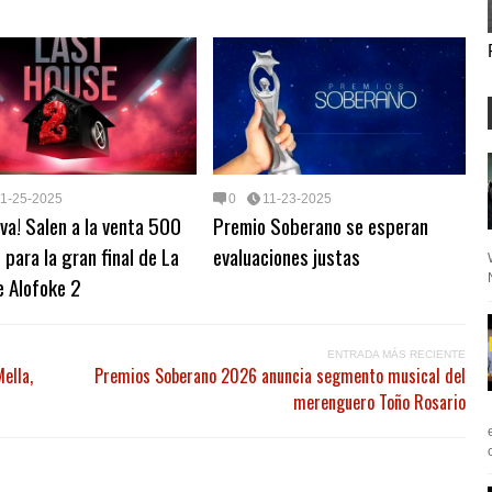
11-25-2025
0
11-23-2025
iva! Salen a la venta 500
Premio Soberano se esperan
 para la gran final de La
evaluaciones justas
e Alofoke 2
ENTRADA MÁS RECIENTE
ella,
Premios Soberano 2026 anuncia segmento musical del
merenguero Toño Rosario