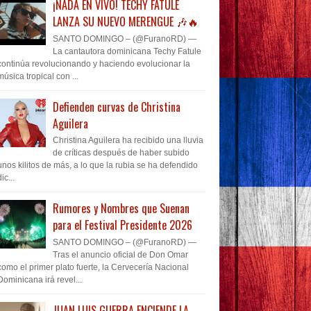
¡NADA EN VIVO! TECHY FATULE
LANZA SU NUEVO MERENGUE 🎶🔥
SANTO DOMINGO – (@FuranoRD) —
La cantautora dominicana Techy Fatule
continúa revolucionando y haciendo evolucionar la
música tropical con ...
Defienden curvas de Christina
Aguilera
Christina Aguilera ha recibido una lluvia
de críticas después de haber subido
unos kilitos de más, a lo que la rubia se ha defendido
dic...
Rumores y Nombres que Suenan
para el Festival Presidente 2026
SANTO DOMINGO – (@FuranoRD) —
Tras el anuncio oficial de Don Omar
como el primer plato fuerte, la Cervecería Nacional
Dominicana irá revel...
JUAN LUIS GUERRA ENCIENDE LA