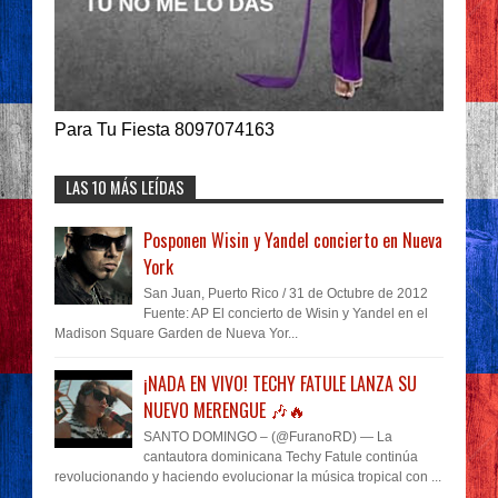
Para Tu Fiesta 8097074163
LAS 10 MÁS LEÍDAS
Posponen Wisin y Yandel concierto en Nueva
York
San Juan, Puerto Rico / 31 de Octubre de 2012
Fuente: AP El concierto de Wisin y Yandel en el
Madison Square Garden de Nueva Yor...
¡NADA EN VIVO! TECHY FATULE LANZA SU
NUEVO MERENGUE 🎶🔥
SANTO DOMINGO – (@FuranoRD) — La
cantautora dominicana Techy Fatule continúa
revolucionando y haciendo evolucionar la música tropical con ...