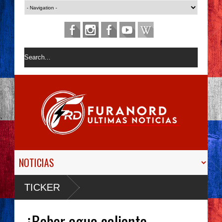
TICKER
¿Beber agua caliente