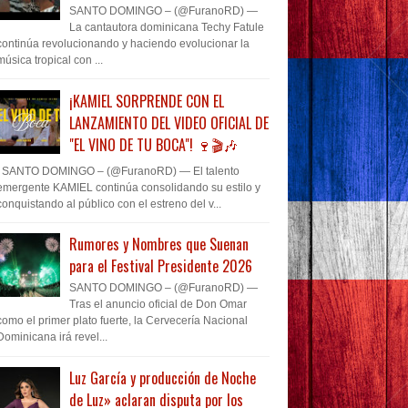
SANTO DOMINGO – (@FuranoRD) —
La cantautora dominicana Techy Fatule
continúa revolucionando y haciendo evolucionar la
música tropical con ...
¡KAMIEL SORPRENDE CON EL
LANZAMIENTO DEL VIDEO OFICIAL DE
"EL VINO DE TU BOCA"! 🍷🎬🎶
SANTO DOMINGO – (@FuranoRD) — El talento
emergente KAMIEL continúa consolidando su estilo y
conquistando al público con el estreno del v...
Rumores y Nombres que Suenan
para el Festival Presidente 2026
SANTO DOMINGO – (@FuranoRD) —
Tras el anuncio oficial de Don Omar
como el primer plato fuerte, la Cervecería Nacional
Dominicana irá revel...
Luz García y producción de Noche
de Luz» aclaran disputa por los