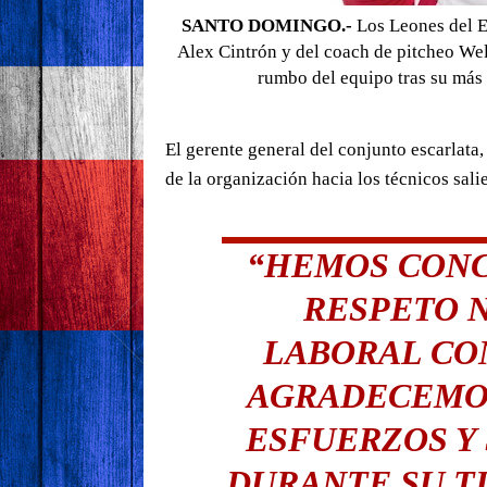
SANTO DOMINGO.-
Los Leones del Es
Alex Cintrón y del coach de pitcheo We
rumbo del equipo tras su más r
El gerente general del conjunto escarlata
de la organización hacia los técnicos sali
“HEMOS CONC
RESPETO 
LABORAL CON
AGRADECEMOS
ESFUERZOS Y
DURANTE SU T