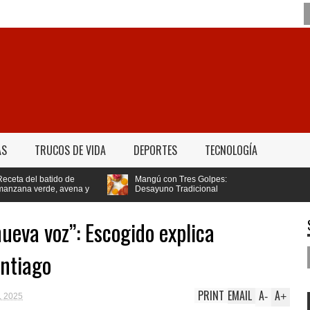
AS
TRUCOS DE VIDA
DEPORTES
TECNOLOGÍA
atido de
Mangú con Tres Golpes:
de, avena y
Desayuno Tradicional
bajar de peso
Dominicano
ueva voz”: Escogido explica
ntiago
PRINT
EMAIL
A
A
-
+
, 2025