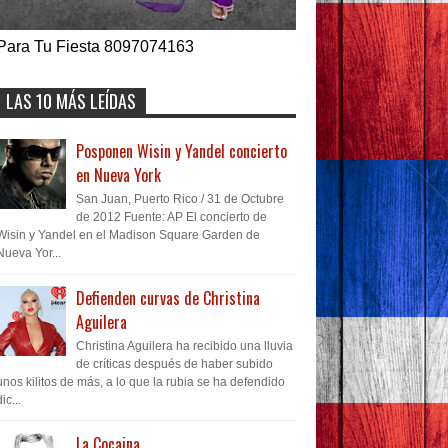
Para Tu Fiesta 8097074163
LAS 10 MÁS LEÍDAS
Posponen Wisin y Yandel concierto
en Nueva York
San Juan, Puerto Rico / 31 de Octubre
de 2012 Fuente: AP El concierto de
Wisin y Yandel en el Madison Square Garden de
Nueva Yor...
Defienden curvas de Christina
Aguilera
Christina Aguilera ha recibido una lluvia
de críticas después de haber subido
unos kilitos de más, a lo que la rubia se ha defendido
dic...
La Cocaina