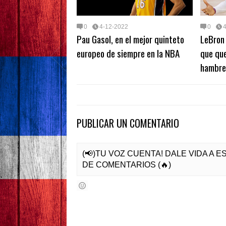
0
4-12-2022
0
Pau Gasol, en el mejor quinteto
LeBron 
europeo de siempre en la NBA
que que
hambr
PUBLICAR UN COMENTARIO
(📢)TU VOZ CUENTA! DALE VIDA A 
DE COMENTARIOS (🔥)