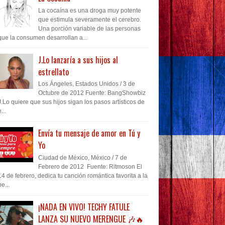
La cocaína es una droga muy potente
que estimula severamente el cerebro.
Una porción variable de las personas
que la consumen desarrollan a...
J.Lo lanzaría a sus hijos al
estrellato
Los Ángeles, Estados Unidos / 3 de
Octubre de 2012 Fuente: BangShowbiz
J.Lo quiere que sus hijos sigan los pasos artísticos de
...
Envía tu mensaje de amor en Tú y
Yo
Ciudad de México, México / 7 de
Febrero de 2012 Fuente: Ritmoson El
14 de febrero, dedica tu canción romántica favorita a la
pe...
¡NADA EN VIVO! TECHY FATULE
LANZA SU NUEVO MERENGUE 🎶🔥