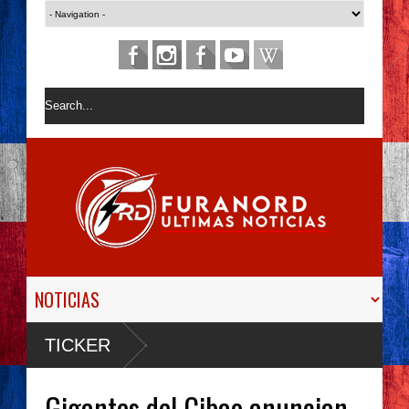
TICKER
Gigantes del Cibao anuncian