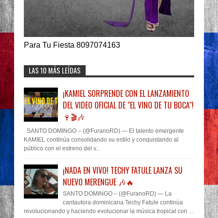
Para Tu Fiesta 8097074163
LAS 10 MÁS LEÍDAS
¡KAMIEL SORPRENDE CON EL LANZAMIENTO
DEL VIDEO OFICIAL DE "EL VINO DE TU BOCA"!
🍷🎬🎶
SANTO DOMINGO – (@FuranoRD) — El talento emergente
KAMIEL continúa consolidando su estilo y conquistando al
público con el estreno del v...
¡NADA EN VIVO! TECHY FATULE LANZA SU
NUEVO MERENGUE 🎶🔥
SANTO DOMINGO – (@FuranoRD) — La
cantautora dominicana Techy Fatule continúa
revolucionando y haciendo evolucionar la música tropical con ...