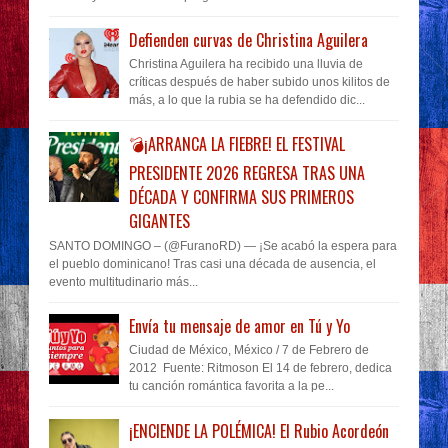
Defienden curvas de Christina Aguilera
Christina Aguilera ha recibido una lluvia de
críticas después de haber subido unos kilitos de
más, a lo que la rubia se ha defendido dic...
💣¡ARRANCA LA FIEBRE! EL FESTIVAL
PRESIDENTE 2026 REGRESA TRAS UNA
DÉCADA Y CONFIRMA SUS PRIMEROS
GIGANTES
SANTO DOMINGO – (@FuranoRD) — ¡Se acabó la espera para
el pueblo dominicano! Tras casi una década de ausencia, el
evento multitudinario más...
Envía tu mensaje de amor en Tú y Yo
Ciudad de México, México / 7 de Febrero de
2012 Fuente: Ritmoson El 14 de febrero, dedica
tu canción romántica favorita a la pe...
¡ENCIENDE LA POLÉMICA! El Rubio Acordeón