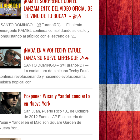
¡KAMIEL SORPRENDE CON EL
LANZAMIENTO DEL VIDEO OFICIAL DE
"EL VINO DE TU BOCA"! 🍷🎬🎶
SANTO DOMINGO – (@FuranoRD) — El talento
emergente KAMIEL continúa consolidando su estilo y
conquistando al público con el estreno del v...
¡NADA EN VIVO! TECHY FATULE
LANZA SU NUEVO MERENGUE 🎶🔥
SANTO DOMINGO – (@FuranoRD) —
La cantautora dominicana Techy Fatule
continúa revolucionando y haciendo evolucionar la
música tropical con ...
Posponen Wisin y Yandel concierto
en Nueva York
San Juan, Puerto Rico / 31 de Octubre
de 2012 Fuente: AP El concierto de
Wisin y Yandel en el Madison Square Garden de
Nueva Yor...