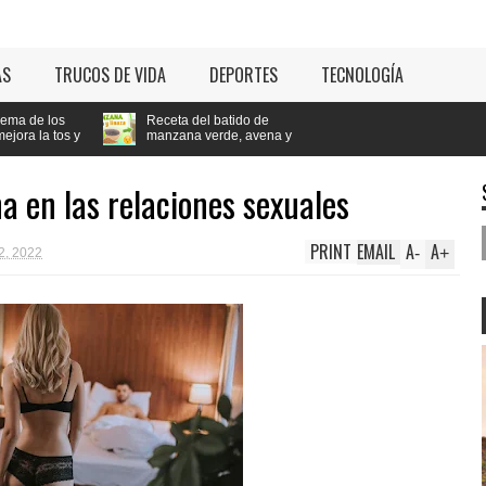
AS
TRUCOS DE VIDA
DEPORTES
TECNOLOGÍA
Receta del batido de
s y
manzana verde, avena y
linaza para bajar de peso
na en las relaciones sexuales
PRINT
EMAIL
A
A
-
+
22, 2022