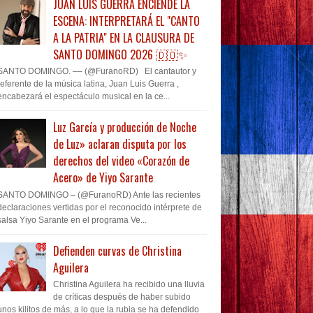
JUAN LUIS GUERRA ENCIENDE LA
ESCENA: INTERPRETARÁ EL "CANTO
A LA PATRIA" EN LA CLAUSURA DE
SANTO DOMINGO 2026 🇩🇴✨
SANTO DOMINGO. –– (@FuranoRD) El cantautor y
referente de la música latina, Juan Luis Guerra ,
encabezará el espectáculo musical en la ce...
Luz García y producción de Noche
de Luz» aclaran disputa por los
derechos del video «Corazón de
Acero» de Yiyo Sarante
SANTO DOMINGO – (@FuranoRD) Ante las recientes
declaraciones vertidas por el reconocido intérprete de
salsa Yiyo Sarante en el programa Ve...
Defienden curvas de Christina
Aguilera
Christina Aguilera ha recibido una lluvia
de críticas después de haber subido
unos kilitos de más, a lo que la rubia se ha defendido