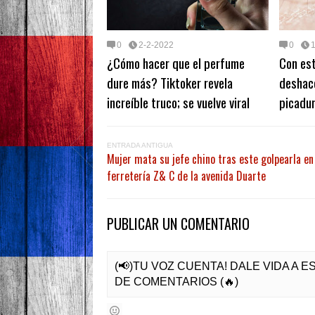
0
2-2-2022
0
¿Cómo hacer que el perfume
Con es
dure más? Tiktoker revela
deshac
increíble truco; se vuelve viral
picadu
ENTRADA ANTIGUA
Mujer mata su jefe chino tras este golpearla en
ferretería Z& C de la avenida Duarte
PUBLICAR UN COMENTARIO
(📢)TU VOZ CUENTA! DALE VIDA A 
DE COMENTARIOS (🔥)