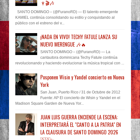
🍷🎬🎶
SANTO DOMINGO – (@FuranoRD) — El talento emergente
KAMIEL continúa consolidando su estilo y conquistando al
público con el estreno del v...
¡NADA EN VIVO! TECHY FATULE LANZA SU
NUEVO MERENGUE 🎶🔥
SANTO DOMINGO – (@FuranoRD) — La
cantautora dominicana Techy Fatule continúa
revolucionando y haciendo evolucionar la música tropical con ...
Posponen Wisin y Yandel concierto en Nueva
York
San Juan, Puerto Rico / 31 de Octubre de 2012
Fuente: AP El concierto de Wisin y Yandel en el
Madison Square Garden de Nueva Yor...
JUAN LUIS GUERRA ENCIENDE LA ESCENA:
INTERPRETARÁ EL "CANTO A LA PATRIA" EN
LA CLAUSURA DE SANTO DOMINGO 2026
🇩🇴✨