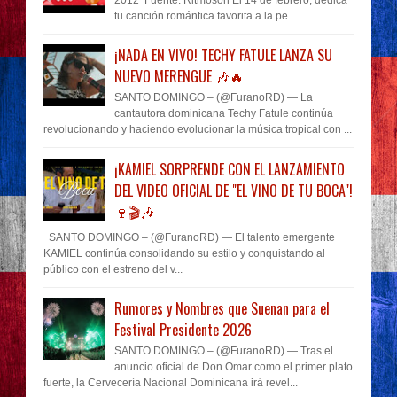
tu canción romántica favorita a la pe...
¡NADA EN VIVO! TECHY FATULE LANZA SU
NUEVO MERENGUE 🎶🔥
SANTO DOMINGO – (@FuranoRD) — La
cantautora dominicana Techy Fatule continúa
revolucionando y haciendo evolucionar la música tropical con ...
¡KAMIEL SORPRENDE CON EL LANZAMIENTO
DEL VIDEO OFICIAL DE "EL VINO DE TU BOCA"!
🍷🎬🎶
SANTO DOMINGO – (@FuranoRD) — El talento emergente
KAMIEL continúa consolidando su estilo y conquistando al
público con el estreno del v...
Rumores y Nombres que Suenan para el
Festival Presidente 2026
SANTO DOMINGO – (@FuranoRD) — Tras el
anuncio oficial de Don Omar como el primer plato
fuerte, la Cervecería Nacional Dominicana irá revel...