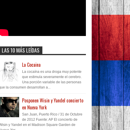
LAS 10 MÁS LEÍDAS
La Cocaina
La cocaína es una droga muy potente
que estimula severamente el cerebro.
Una porción variable de las personas
que la consumen desarrollan a...
Posponen Wisin y Yandel concierto
en Nueva York
San Juan, Puerto Rico / 31 de Octubre
de 2012 Fuente: AP El concierto de
Wisin y Yandel en el Madison Square Garden de
Nueva Yor...