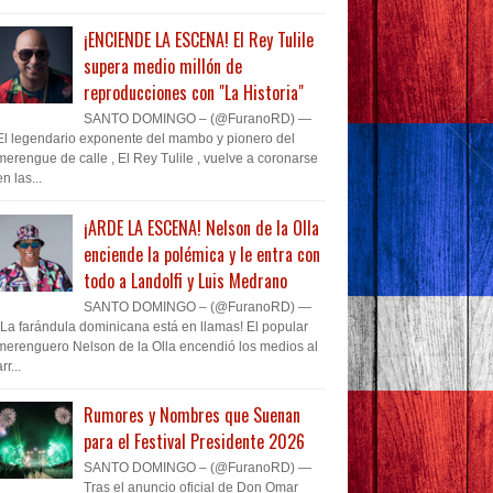
¡ENCIENDE LA ESCENA! El Rey Tulile
supera medio millón de
reproducciones con "La Historia"
SANTO DOMINGO – (@FuranoRD) —
El legendario exponente del mambo y pionero del
merengue de calle , El Rey Tulile , vuelve a coronarse
en las...
¡ARDE LA ESCENA! Nelson de la Olla
enciende la polémica y le entra con
todo a Landolfi y Luis Medrano
SANTO DOMINGO – (@FuranoRD) —
¡La farándula dominicana está en llamas! El popular
merenguero Nelson de la Olla encendió los medios al
rr...
Rumores y Nombres que Suenan
para el Festival Presidente 2026
SANTO DOMINGO – (@FuranoRD) —
Tras el anuncio oficial de Don Omar