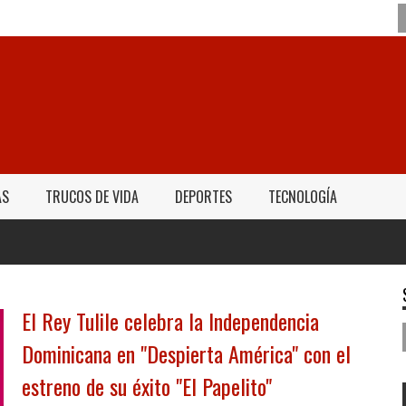
AS
TRUCOS DE VIDA
DEPORTES
TECNOLOGÍA
El Rey Tulile celebra la Independencia
Dominicana en "Despierta América" con el
estreno de su éxito "El Papelito"