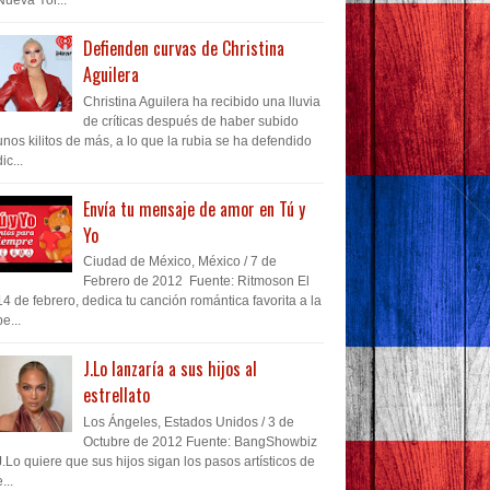
Defienden curvas de Christina
Aguilera
Christina Aguilera ha recibido una lluvia
de críticas después de haber subido
unos kilitos de más, a lo que la rubia se ha defendido
dic...
Envía tu mensaje de amor en Tú y
Yo
Ciudad de México, México / 7 de
Febrero de 2012 Fuente: Ritmoson El
14 de febrero, dedica tu canción romántica favorita a la
pe...
J.Lo lanzaría a sus hijos al
estrellato
Los Ángeles, Estados Unidos / 3 de
Octubre de 2012 Fuente: BangShowbiz
J.Lo quiere que sus hijos sigan los pasos artísticos de
...