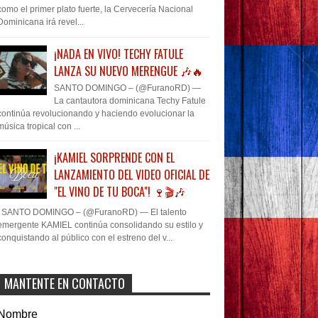
como el primer plato fuerte, la Cervecería Nacional
Dominicana irá revel...
¡NADA EN VIVO! TECHY FATULE
LANZA SU NUEVO MERENGUE 🎶🔥
SANTO DOMINGO – (@FuranoRD) —
La cantautora dominicana Techy Fatule
continúa revolucionando y haciendo evolucionar la
música tropical con ...
¡KAMIEL SORPRENDE CON EL
LANZAMIENTO DEL VIDEO OFICIAL DE
"EL VINO DE TU BOCA"! 🍷🎬🎶
SANTO DOMINGO – (@FuranoRD) — El talento
emergente KAMIEL continúa consolidando su estilo y
conquistando al público con el estreno del v...
MANTENTE EN CONTACTO
Nombre