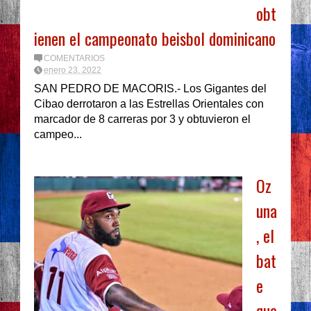
obt
ienen el campeonato beisbol dominicano
COMENTARIOS
enero 23, 2022
SAN PEDRO DE MACORIS.- Los Gigantes del
Cibao derrotaron a las Estrellas Orientales con
marcador de 8 carreras por 3 y obtuvieron el
campeo...
Oz
una
, el
bat
e
que