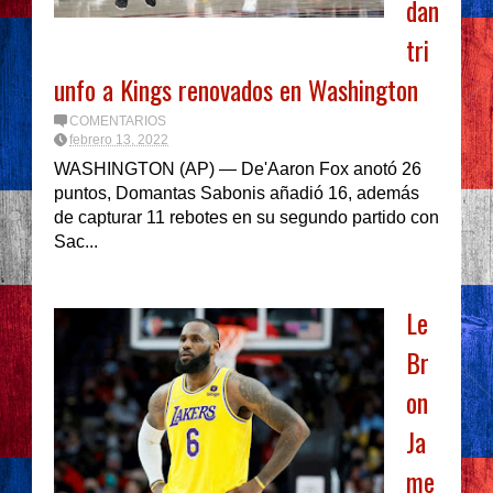
dan
tri
unfo a Kings renovados en Washington
COMENTARIOS
febrero 13, 2022
WASHINGTON (AP) — De'Aaron Fox anotó 26
puntos, Domantas Sabonis añadió 16, además
de capturar 11 rebotes en su segundo partido con
Sac...
Le
Br
on
Ja
me