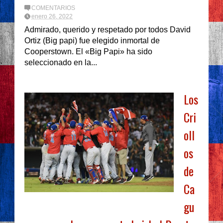
COMENTARIOS
enero 26, 2022
Admirado, querido y respetado por todos David
Ortiz (Big papi) fue elegido inmortal de
Cooperstown. El «Big Papi» ha sido
seleccionado en la...
Los
Cri
oll
os
de
Ca
gu