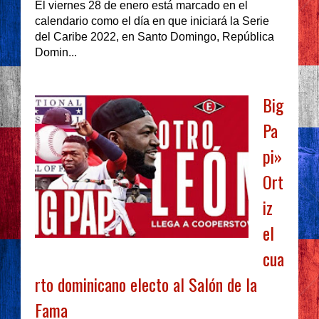
El viernes 28 de enero está marcado en el
calendario como el día en que iniciará la Serie
del Caribe 2022, en Santo Domingo, República
Domin...
Big
Pa
pi»
Ort
iz
el
cua
rto dominicano electo al Salón de la
Fama