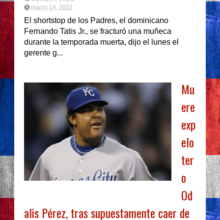
marzo 14, 2022
El shortstop de los Padres, el dominicano
Fernando Tatis Jr., se fracturó una muñeca
durante la temporada muerta, dijo el lunes el
gerente g...
Mu
ere
exp
elo
ter
o
Od
alis Pérez, tras supuestamente caer de