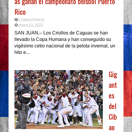
as ganan el campeonato beisbol Puerto
Rico
COMENTARIOS
enero 23, 2022
SAN JUAN.– Los Criollos de Caguas se han
llevado la Copa Humana y han conseguido su
vigésimo cetro nacional de la pelota invernal, un
hito e...
Gig
ant
es
del
Cib
ao