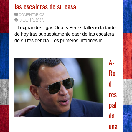
las escaleras de su casa
COMENTARIOS
marzo 10, 2022
El exgrandes ligas Odalis Perez, falleció la tarde
de hoy tras supuestamente caer de las escalera
de su residencia. Los primeros informes in...
A-
Ro
d
res
pal
da
una