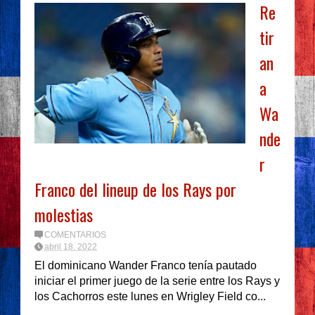
Re
tir
an
a
Wa
nde
r
Franco del lineup de los Rays por
molestias
COMENTARIOS
abril 18, 2022
El dominicano Wander Franco tenía pautado
iniciar el primer juego de la serie entre los Rays y
los Cachorros este lunes en Wrigley Field co...