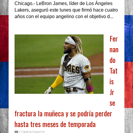
Chicago.- LeBron James, líder de Los Ángeles
Lakers, aseguró este lunes que firmó hace cuatro
años con el equipo angelino con el objetivo d...
Fer
nan
do
Tat
is
Jr
se
fractura la muñeca y se podría perder
hasta tres meses de temporada
COMENTARIOS