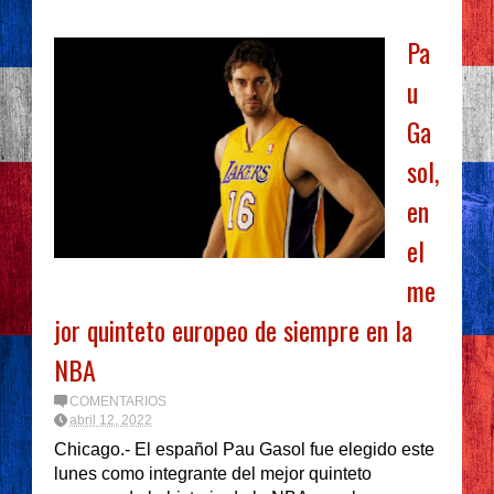
Pa
u
Ga
sol,
en
el
me
jor quinteto europeo de siempre en la
NBA
COMENTARIOS
abril 12, 2022
Chicago.- El español Pau Gasol fue elegido este
lunes como integrante del mejor quinteto