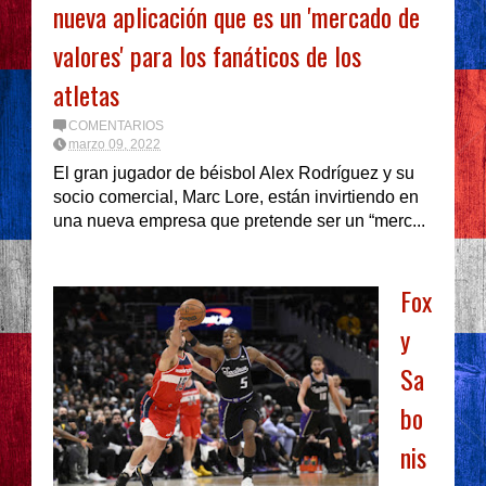
nueva aplicación que es un 'mercado de
valores' para los fanáticos de los
atletas
COMENTARIOS
marzo 09, 2022
El gran jugador de béisbol Alex Rodríguez y su
socio comercial, Marc Lore, están invirtiendo en
una nueva empresa que pretende ser un “merc...
Fox
y
Sa
bo
nis