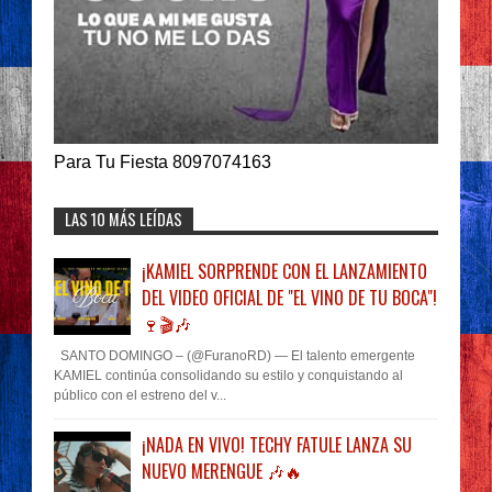
Para Tu Fiesta 8097074163
LAS 10 MÁS LEÍDAS
¡KAMIEL SORPRENDE CON EL LANZAMIENTO
DEL VIDEO OFICIAL DE "EL VINO DE TU BOCA"!
🍷🎬🎶
SANTO DOMINGO – (@FuranoRD) — El talento emergente
KAMIEL continúa consolidando su estilo y conquistando al
público con el estreno del v...
¡NADA EN VIVO! TECHY FATULE LANZA SU
NUEVO MERENGUE 🎶🔥