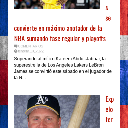
s
se
convierte en máximo anotador de la
NBA sumando fase regular y playoffs
COMENTARIOS
febrero 13, 2022
Superando al mítico Kareem Abdul-Jabbar, la
superestrella de Los Angeles Lakers LeBron
James se convirtió este sábado en el jugador de
la N...
Exp
elo
ter