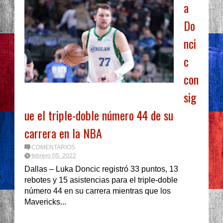
a
Do
nci
c
con
sig
ue el triple-doble número 44 de su
carrera en la NBA
COMENTARIOS
febrero 05, 2022
Dallas – Luka Doncic registró 33 puntos, 13
rebotes y 15 asistencias para el triple-doble
número 44 en su carrera mientras que los
Mavericks...