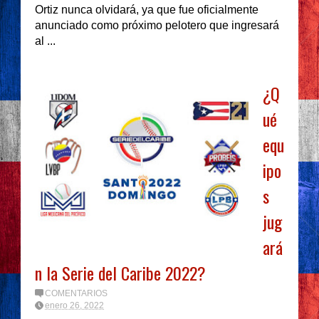
Ortiz nunca olvidará, ya que fue oficialmente
anunciado como próximo pelotero que ingresará
al ...
¿Q
ué
equ
ipo
s
jug
ará
n la Serie del Caribe 2022?
COMENTARIOS
enero 26, 2022