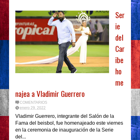
Ser
ie
del
Car
ibe
ho
me
najea a Vladimir Guerrero
COMENTARIOS
enero 29, 2022
Vladimir Guerrero, integrante del Salón de la
Fama del beisbol, fue homenajeado este viernes
en la ceremonia de inauguración de la Serie
del...