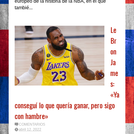
europeo de la historia de la NBA, en el que
tambié...
Le
Br
on
Ja
me
s:
«Ya
conseguí lo que quería ganar, pero sigo
con hambre»
COMENTARIOS
abril 12, 2022