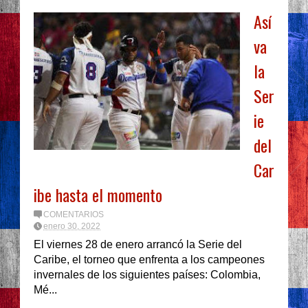
Así
va
la
Ser
ie
del
Car
ibe hasta el momento
COMENTARIOS
enero 30, 2022
El viernes 28 de enero arrancó la Serie del
Caribe, el torneo que enfrenta a los campeones
invernales de los siguientes países: Colombia,
Mé...