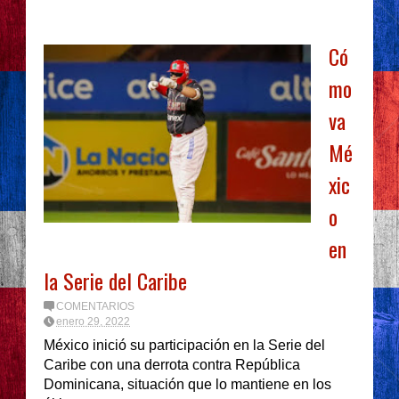
Có
mo
va
Mé
xic
o
en
la Serie del Caribe
COMENTARIOS
enero 29, 2022
México inició su participación en la Serie del
Caribe con una derrota contra República
Dominicana, situación que lo mantiene en los