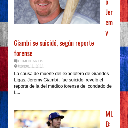
o
Jer
em
y
Giambi se suicidó, según reporte
forense
COMENTARIOS
febrero 11, 2022
La causa de muerte del expelotero de Grandes
Ligas, Jeremy Giambi , fue suicidó, reveló el
reporte de la del médico forense del condado de
L...
ML
B: