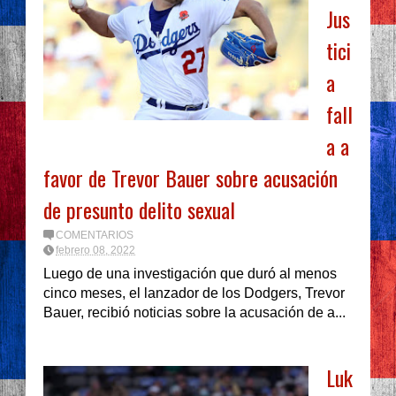
Jus
tici
a
fall
a a
favor de Trevor Bauer sobre acusación
de presunto delito sexual
COMENTARIOS
febrero 08, 2022
Luego de una investigación que duró al menos
cinco meses, el lanzador de los Dodgers, Trevor
Bauer, recibió noticias sobre la acusación de a...
Luk